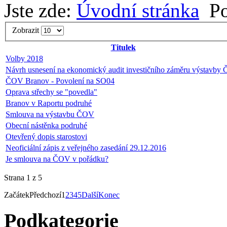
Jste zde:
Úvodní stránka
Po
Zobrazit
Titulek
Volby 2018
Návrh usnesení na ekonomický audit investičního záměru výstavby
ČOV Branov - Povolení na SO04
Oprava střechy se "povedla"
Branov v Raportu podruhé
Smlouva na výstavbu ČOV
Obecní nástěnka podruhé
Otevřený dopis starostovi
Neoficiální zápis z veřejného zasedání 29.12.2016
Je smlouva na ČOV v pořádku?
Strana 1 z 5
Začátek
Předchozí
1
2
3
4
5
Další
Konec
Podkategorie