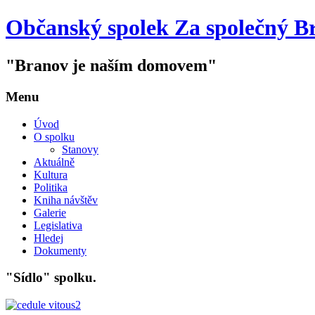
Občanský spolek Za společný B
"Branov je naším domovem"
Menu
Úvod
O spolku
Stanovy
Aktuálně
Kultura
Politika
Kniha návštěv
Galerie
Legislativa
Hledej
Dokumenty
"Sídlo" spolku.