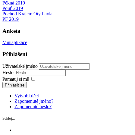
Pěkná 2019
Pouť 2019
Pochod Krajem Oty Pavla
PF 2019
Anketa
Miniaplikace
Přihlášení
Uživatelské jméno
Heslo
Pamatuj si mě
Přihlásit se
Vytvořit účet
Zapomenuté jméno?
Zapomenuté heslo?
Sdílej...