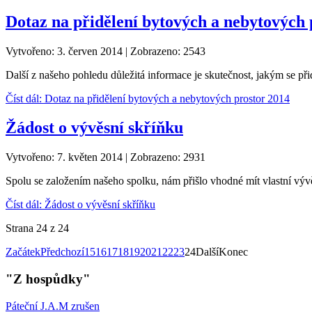
Dotaz na přidělení bytových a nebytových 
Vytvořeno: 3. červen 2014
|
Zobrazeno: 2543
Další z našeho pohledu důležitá informace je skutečnost, jakým se při
Číst dál: Dotaz na přidělení bytových a nebytových prostor 2014
Žádost o vývěsní skříňku
Vytvořeno: 7. květen 2014
|
Zobrazeno: 2931
Spolu se založením našeho spolku, nám přišlo vhodné mít vlastní výv
Číst dál: Žádost o vývěsní skříňku
Strana 24 z 24
Začátek
Předchozí
15
16
17
18
19
20
21
22
23
24
Další
Konec
"Z hospůdky"
Páteční J.A.M zrušen