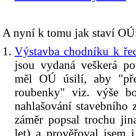
A nyní k tomu jak staví OÚ
Výstavba chodníku k ře
jsou vydaná veškerá po
měl OÚ úsilí, aby "pře
roubenky" viz. výše bo
nahlašování stavebního 
záměr popsal trochu jin
let) a prověřoval jsem 