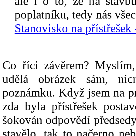
ale i o to, že na stav
poplatníku, tedy nás všec
Stanovisko na přístřešek 
Co říci závěrem? Myslím,
udělá obrázek sám, nic
poznámku. Když jsem na pr
zda byla přístřešek posta
šokován odpovědí předsedy 
stavělo, tak to načerno neb