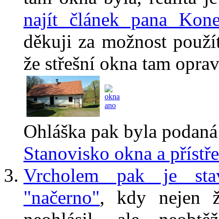
najít článek pana Kon
děkuji za možnost použít 
že střešní okna tam opra
Ohláška pak byla podaná 
Stanovisko okna a přístř
Vrcholem pak je stav
"načerno"
, kdy nejen 