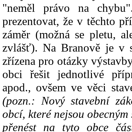
"neměl právo na chybu"
prezentovat, že v těchto p
záměr (možná se pletu, al
zvlášť). Na Branově je v s
zřízena pro otázky výstavb
obci řešit jednotlivé pří
apod., ovšem ve věci stav
(pozn.: Nový stavební zá
obcí, které nejsou obecným
přenést na tyto obce čás