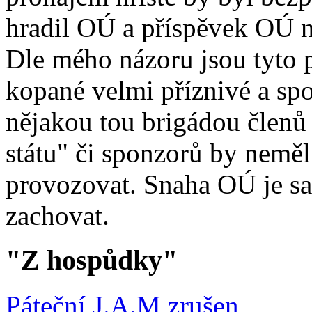
hradil OÚ a příspěvek OÚ n
Dle mého názoru jsou tyto 
kopané velmi příznivé a spo
nějakou tou brigádou člen
státu" či sponzorů by nemě
provozovat. Snaha OÚ je s
zachovat.
"Z hospůdky"
Páteční J.A.M zrušen